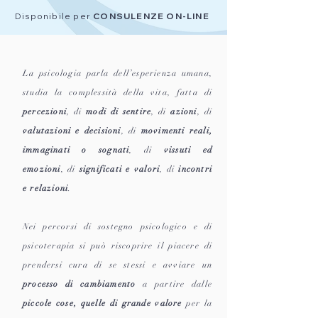
Disponibile per
CONSULENZE ON-LINE
La psicologia parla dell’esperienza umana,
studia la complessità della vita, fatta di
percezioni
, di
modi di sentire
, di
azioni
, di
valutazioni e decisioni
, di
movimenti reali,
immaginati o sognati
, di
vissuti ed
emozioni
, di
significati e valori
, di
incontri
e relazioni
.
Nei percorsi di sostegno psicologico e di
psicoterapia
si può riscoprire il piacere di
prendersi cura di se stessi e avviare un
processo di cambiamento
a partire dalle
piccole
cose, quelle di grande valore
per la