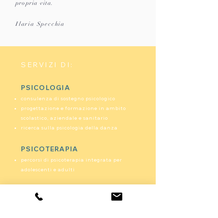
propria vita.
Ilaria Specchia
SERVIZI DI:​
PSICOLOGIA
consulenza di sostegno psicologico
progettazione e formazione in ambito
scolastico, aziendale e sanitario
ricerca sulla psicologia della danza
PSICOTERAPIA
percorsi di psicoterapia integrata per
adolescenti e adulti
BENESSERE PSICOCORPOREO
gruppi di movimento e danza espressiva
percorsi psicocorporei antistress